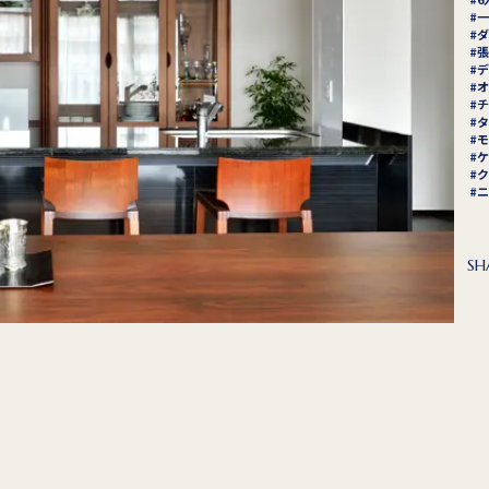
一
ダ
張
デ
オ
チ
タ
モ
ケ
ク
ニ
SH