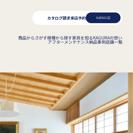
カタログ請求
来店予約
MENU
商品からさがす
樹種から探す
家具を知る
KAGURAの想い
アフターメンテナンス
納品事例
店舗一覧