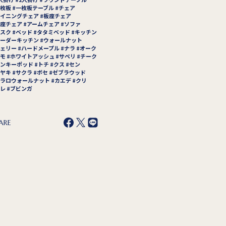
枚板
一枚板テーブル
チェア
イニングチェア
板座チェア
座チェア
アームチェア
ソファ
スク
ベッド
タタミベッド
キッチン
ーダーキッチン
ウォールナット
ェリー
ハードメープル
ナラ
オーク
モ
ホワイトアッシュ
サペリ
チーク
ンキーポッド
トチ
クス
セン
ヤキ
サクラ
ボセ
ゼブラウッド
ラロウォールナット
カエデ
クリ
レ
ブビンガ
ARE