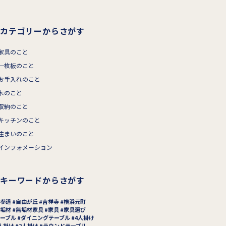
カテゴリーからさがす
家具のこと
一枚板のこと
お手入れのこと
木のこと
収納のこと
キッチンのこと
住まいのこと
インフォメーション
キーワードからさがす
参道
自由が丘
吉祥寺
横浜元町
垢材
無垢材家具
家具
家具選び
ーブル
ダイニングテーブル
4人掛け
人掛け
2人掛け
ラウンドテーブル