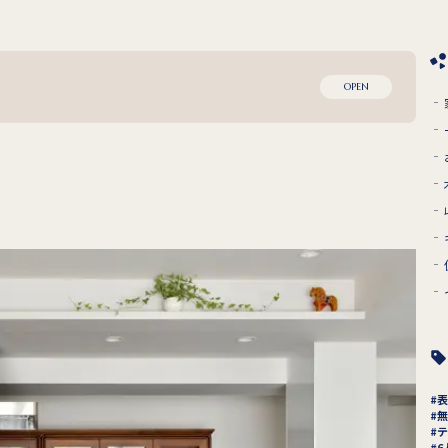
OPEN
表
無
テ
6