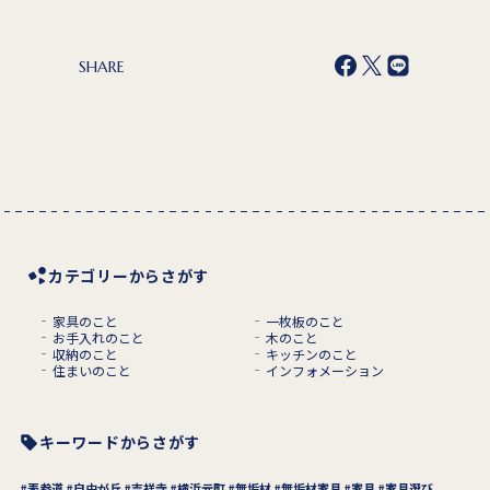
SHARE
カテゴリーからさがす
家具のこと
一枚板のこと
お手入れのこと
木のこと
収納のこと
キッチンのこと
住まいのこと
インフォメーション
キーワードからさがす
表参道
自由が丘
吉祥寺
横浜元町
無垢材
無垢材家具
家具
家具選び