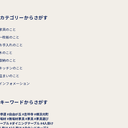
カテゴリーからさがす
家具のこと
一枚板のこと
お手入れのこと
木のこと
収納のこと
キッチンのこと
住まいのこと
インフォメーション
キーワードからさがす
参道
自由が丘
吉祥寺
横浜元町
垢材
無垢材家具
家具
家具選び
ーブル
ダイニングテーブル
4人掛け
人掛け
2人掛け
ラウンドテーブル