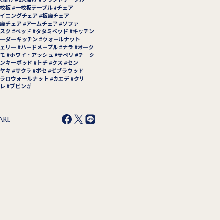
枚板
一枚板テーブル
チェア
イニングチェア
板座チェア
座チェア
アームチェア
ソファ
スク
ベッド
タタミベッド
キッチン
ーダーキッチン
ウォールナット
ェリー
ハードメープル
ナラ
オーク
モ
ホワイトアッシュ
サペリ
チーク
ンキーポッド
トチ
クス
セン
ヤキ
サクラ
ボセ
ゼブラウッド
ラロウォールナット
カエデ
クリ
レ
ブビンガ
ARE