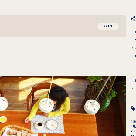
OPEN
表
無
テ
6