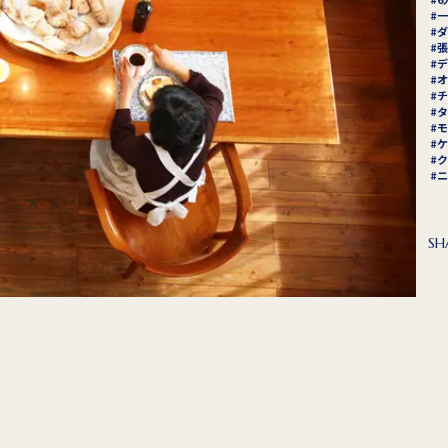
一
ダ
張
デ
オ
チ
タ
モ
ケ
ク
ニ
SH