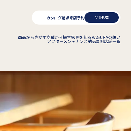
カタログ請求
来店予約
MENU
商品からさがす
樹種から探す
家具を知る
KAGURAの想い
アフターメンテナンス
納品事例
店舗一覧