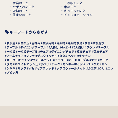
家具のこと
一枚板のこと
お手入れのこと
木のこと
収納のこと
キッチンのこと
住まいのこと
インフォメーション
キーワードからさがす
表参道
自由が丘
吉祥寺
横浜元町
無垢材
無垢材家具
家具
家具選び
テーブル
ダイニングテーブル
4人掛け
6人掛け
2人掛け
ラウンドテーブル
一枚板
一枚板テーブル
チェア
ダイニングチェア
板座チェア
張座チェア
アームチェア
ソファ
デスク
ベッド
タタミベッド
キッチン
オーダーキッチン
ウォールナット
チェリー
ハードメープル
ナラ
オーク
タモ
ホワイトアッシュ
サペリ
チーク
モンキーポッド
トチ
クス
セン
ケヤキ
サクラ
ボセ
ゼブラウッド
クラロウォールナット
カエデ
クリ
ニレ
ブビンガ