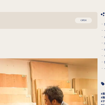
OPEN
表
無
テ
6