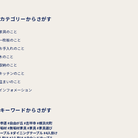
カテゴリーからさがす
家具のこと
一枚板のこと
お手入れのこと
木のこと
収納のこと
キッチンのこと
住まいのこと
インフォメーション
キーワードからさがす
参道
自由が丘
吉祥寺
横浜元町
垢材
無垢材家具
家具
家具選び
ーブル
ダイニングテーブル
4人掛け
人掛け
2人掛け
ラウンドテーブル