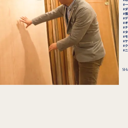
一
ダ
張
デ
オ
チ
タ
モ
ケ
ク
ニ
SH