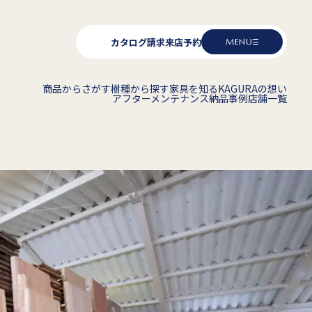
カタログ請求
来店予約
MENU
商品からさがす
樹種から探す
家具を知る
KAGURAの想い
アフターメンテナンス
納品事例
店舗一覧