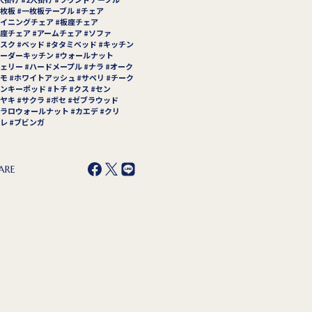
枚板
一枚板テーブル
チェア
イニングチェア
板座チェア
座チェア
アームチェア
ソファ
スク
ベッド
タタミベッド
キッチン
ーダーキッチン
ウォールナット
ェリー
ハードメープル
ナラ
オーク
モ
ホワイトアッシュ
サペリ
チーク
ンキーポッド
トチ
クス
セン
ヤキ
サクラ
ボセ
ゼブラウッド
ラロウォールナット
カエデ
クリ
レ
ブビンガ
ARE