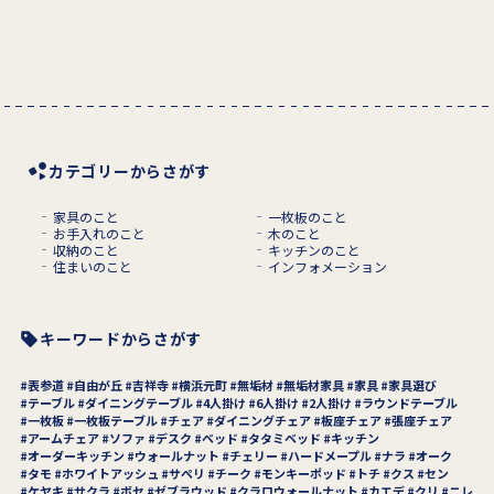
カテゴリーからさがす
家具のこと
一枚板のこと
お手入れのこと
木のこと
収納のこと
キッチンのこと
住まいのこと
インフォメーション
キーワードからさがす
表参道
自由が丘
吉祥寺
横浜元町
無垢材
無垢材家具
家具
家具選び
テーブル
ダイニングテーブル
4人掛け
6人掛け
2人掛け
ラウンドテーブル
一枚板
一枚板テーブル
チェア
ダイニングチェア
板座チェア
張座チェア
アームチェア
ソファ
デスク
ベッド
タタミベッド
キッチン
オーダーキッチン
ウォールナット
チェリー
ハードメープル
ナラ
オーク
タモ
ホワイトアッシュ
サペリ
チーク
モンキーポッド
トチ
クス
セン
ケヤキ
サクラ
ボセ
ゼブラウッド
クラロウォールナット
カエデ
クリ
ニレ