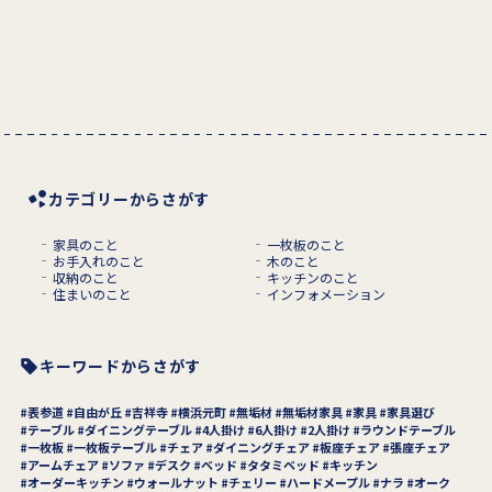
カテゴリーからさがす
家具のこと
一枚板のこと
お手入れのこと
木のこと
収納のこと
キッチンのこと
住まいのこと
インフォメーション
キーワードからさがす
表参道
自由が丘
吉祥寺
横浜元町
無垢材
無垢材家具
家具
家具選び
テーブル
ダイニングテーブル
4人掛け
6人掛け
2人掛け
ラウンドテーブル
一枚板
一枚板テーブル
チェア
ダイニングチェア
板座チェア
張座チェア
アームチェア
ソファ
デスク
ベッド
タタミベッド
キッチン
オーダーキッチン
ウォールナット
チェリー
ハードメープル
ナラ
オーク