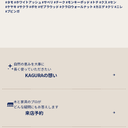
タモ
ホワイトアッシュ
サペリ
チーク
モンキーポッド
トチ
クス
セン
ケヤキ
サクラ
ボセ
ゼブラウッド
クラロウォールナット
カエデ
クリ
ニレ
ブビンガ
自然の恵みを大事に
長く使っていただきたい
KAGURAの想い
木と家具のプロが
どんな疑問にもお答えします
来店予約