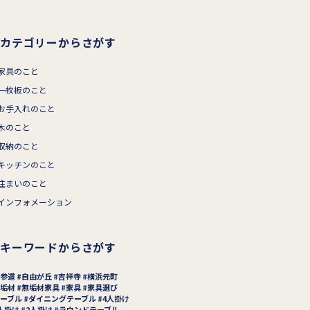
カテゴリーからさがす
家具のこと
一枚板のこと
お手入れのこと
木のこと
収納のこと
キッチンのこと
住まいのこと
インフォメーション
キーワードからさがす
参道
自由が丘
吉祥寺
横浜元町
垢材
無垢材家具
家具
家具選び
ーブル
ダイニングテーブル
4人掛け
人掛け
2人掛け
ラウンドテーブル