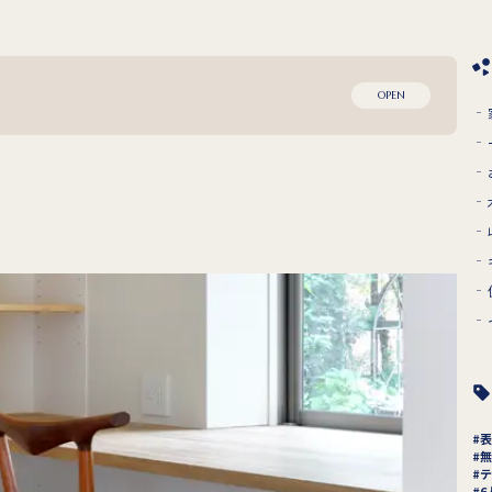
OPEN
表
無
テ
6