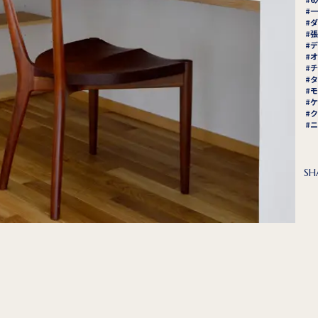
一
ダ
張
デ
オ
チ
タ
モ
ケ
ク
ニ
SH