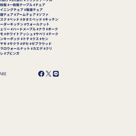
枚板
一枚板テーブル
チェア
イニングチェア
板座チェア
座チェア
アームチェア
ソファ
スク
ベッド
タタミベッド
キッチン
ーダーキッチン
ウォールナット
ェリー
ハードメープル
ナラ
オーク
モ
ホワイトアッシュ
サペリ
チーク
ンキーポッド
トチ
クス
セン
ヤキ
サクラ
ボセ
ゼブラウッド
ラロウォールナット
カエデ
クリ
レ
ブビンガ
ARE