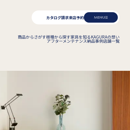
カタログ請求
来店予約
MENU
商品からさがす
樹種から探す
家具を知る
KAGURAの想い
アフターメンテナンス
納品事例
店舗一覧