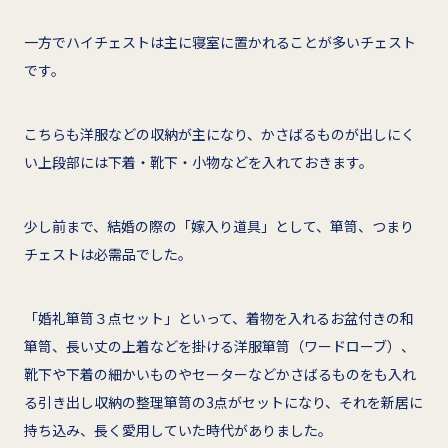
一方でハイチェストは主に寝室に置かれることが多いチェスト
です。
こちらも洋服などの収納が主になり、かさばるものが出しにく
い上段部には下着・靴下・小物などを入れておきます。
少し前まで、結婚の際の「嫁入り道具」として、箪笥、つまり
チェストは必需品でした。
「婚礼箪笥３点セット」といって、着物を入れるお盆付きの和
箪笥、長い丈の上着などを掛ける洋服箪笥（ワードローブ）、
靴下や下着の細かいものやセーターなどかさばるものをも入れ
る引き出し収納の整理箪笥の3点がセットになり、それを新居に
持ち込み、長く愛用していた時代がありました。