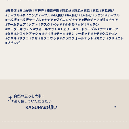
表参道
自由が丘
吉祥寺
横浜元町
無垢材
無垢材家具
家具
家具選び
テーブル
ダイニングテーブル
4人掛け
6人掛け
2人掛け
ラウンドテーブル
一枚板
一枚板テーブル
チェア
ダイニングチェア
板座チェア
張座チェア
アームチェア
ソファ
デスク
ベッド
タタミベッド
キッチン
オーダーキッチン
ウォールナット
チェリー
ハードメープル
ナラ
オーク
タモ
ホワイトアッシュ
サペリ
チーク
モンキーポッド
トチ
クス
セン
ケヤキ
サクラ
ボセ
ゼブラウッド
クラロウォールナット
カエデ
クリ
ニレ
ブビンガ
自然の恵みを大事に
長く使っていただきたい
KAGURAの想い