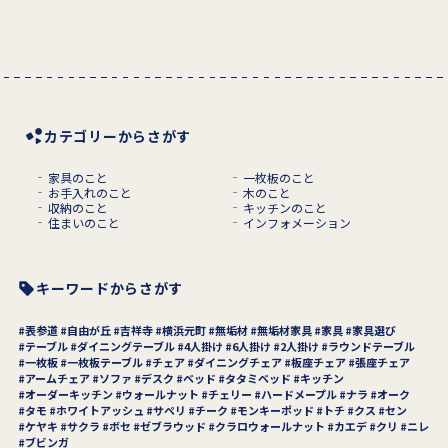
カテゴリーからさがす
家具のこと
一枚板のこと
お手入れのこと
木のこと
収納のこと
キッチンのこと
住まいのこと
インフォメーション
キーワードからさがす
表参道
自由が丘
吉祥寺
横浜元町
無垢材
無垢材家具
家具
家具選び
テーブル
ダイニングテーブル
4人掛け
6人掛け
2人掛け
ラウンドテーブル
一枚板
一枚板テーブル
チェア
ダイニングチェア
板座チェア
張座チェア
アームチェア
ソファ
デスク
ベッド
タタミベッド
キッチン
オーダーキッチン
ウォールナット
チェリー
ハードメープル
ナラ
オーク
タモ
ホワイトアッシュ
サペリ
チーク
モンキーポッド
トチ
クス
セン
ケヤキ
サクラ
ボセ
ゼブラウッド
クラロウォールナット
カエデ
クリ
ニレ
ブビンガ