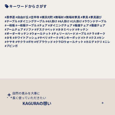
キーワードからさがす
表参道
自由が丘
吉祥寺
横浜元町
無垢材
無垢材家具
家具
家具選び
テーブル
ダイニングテーブル
4人掛け
6人掛け
2人掛け
ラウンドテーブル
一枚板
一枚板テーブル
チェア
ダイニングチェア
板座チェア
張座チェア
アームチェア
ソファ
デスク
ベッド
タタミベッド
キッチン
オーダーキッチン
ウォールナット
チェリー
ハードメープル
ナラ
オーク
タモ
ホワイトアッシュ
サペリ
チーク
モンキーポッド
トチ
クス
セン
ケヤキ
サクラ
ボセ
ゼブラウッド
クラロウォールナット
カエデ
クリ
ニレ
ブビンガ
自然の恵みを大事に
長く使っていただきたい
KAGURAの想い