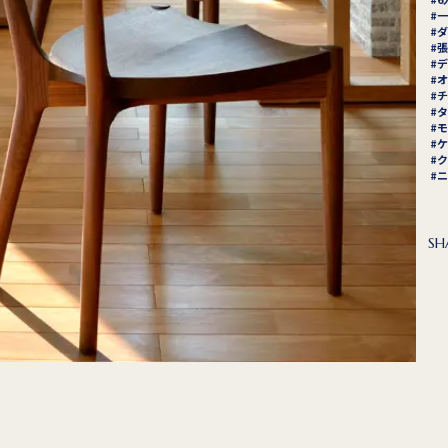
一
ダ
張
デ
オ
チ
タ
モ
ケ
ク
ニ
SH