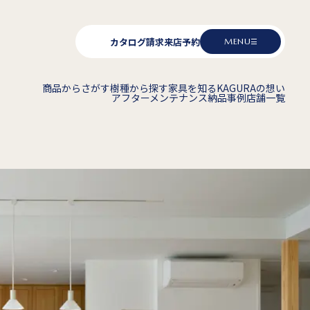
カタログ請求
来店予約
MENU
商品からさがす
樹種から探す
家具を知る
KAGURAの想い
アフターメンテナンス
納品事例
店舗一覧