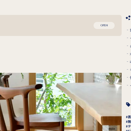
OPEN
表
無
テ
6