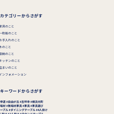
カテゴリーからさがす
家具のこと
一枚板のこと
お手入れのこと
木のこと
収納のこと
キッチンのこと
住まいのこと
インフォメーション
キーワードからさがす
参道
自由が丘
吉祥寺
横浜元町
垢材
無垢材家具
家具
家具選び
ーブル
ダイニングテーブル
4人掛け
人掛け
2人掛け
ラウンドテーブル