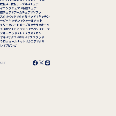
枚板
一枚板テーブル
チェア
イニングチェア
板座チェア
座チェア
アームチェア
ソファ
スク
ベッド
タタミベッド
キッチン
ーダーキッチン
ウォールナット
ェリー
ハードメープル
ナラ
オーク
モ
ホワイトアッシュ
サペリ
チーク
ンキーポッド
トチ
クス
セン
ヤキ
サクラ
ボセ
ゼブラウッド
ラロウォールナット
カエデ
クリ
レ
ブビンガ
ARE