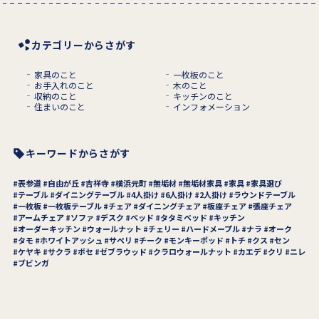
カテゴリーからさがす
家具のこと
一枚板のこと
お手入れのこと
木のこと
収納のこと
キッチンのこと
住まいのこと
インフォメーション
キーワードからさがす
表参道
自由が丘
吉祥寺
横浜元町
無垢材
無垢材家具
家具
家具選び
テーブル
ダイニングテーブル
4人掛け
6人掛け
2人掛け
ラウンドテーブル
一枚板
一枚板テーブル
チェア
ダイニングチェア
板座チェア
張座チェア
アームチェア
ソファ
デスク
ベッド
タタミベッド
キッチン
オーダーキッチン
ウォールナット
チェリー
ハードメープル
ナラ
オーク
タモ
ホワイトアッシュ
サペリ
チーク
モンキーポッド
トチ
クス
セン
ケヤキ
サクラ
ボセ
ゼブラウッド
クラロウォールナット
カエデ
クリ
ニレ
ブビンガ