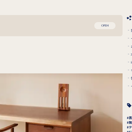
OPEN
表
無
テ
6