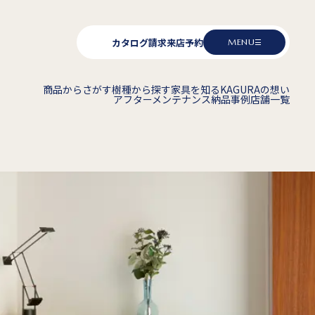
カタログ請求
来店予約
MENU
商品からさがす
樹種から探す
家具を知る
KAGURAの想い
アフターメンテナンス
納品事例
店舗一覧