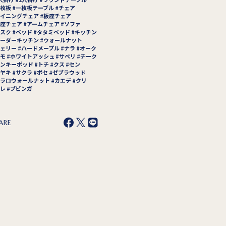
枚板
一枚板テーブル
チェア
イニングチェア
板座チェア
座チェア
アームチェア
ソファ
スク
ベッド
タタミベッド
キッチン
ーダーキッチン
ウォールナット
ェリー
ハードメープル
ナラ
オーク
モ
ホワイトアッシュ
サペリ
チーク
ンキーポッド
トチ
クス
セン
ヤキ
サクラ
ボセ
ゼブラウッド
ラロウォールナット
カエデ
クリ
レ
ブビンガ
ARE