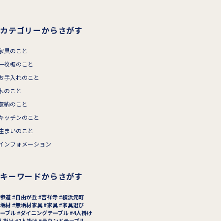
カテゴリーからさがす
家具のこと
一枚板のこと
お手入れのこと
木のこと
収納のこと
キッチンのこと
住まいのこと
インフォメーション
キーワードからさがす
参道
自由が丘
吉祥寺
横浜元町
垢材
無垢材家具
家具
家具選び
ーブル
ダイニングテーブル
4人掛け
人掛け
2人掛け
ラウンドテーブル