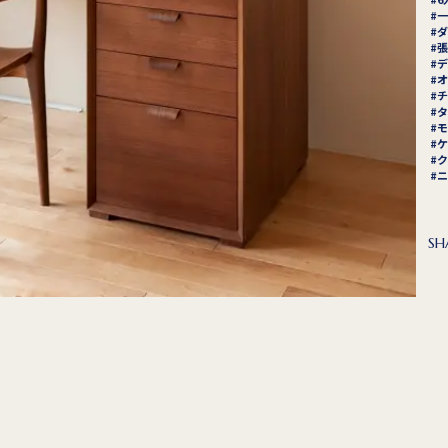
一
ダ
張
デ
オ
チ
タ
モ
ケ
ク
ニ
SH