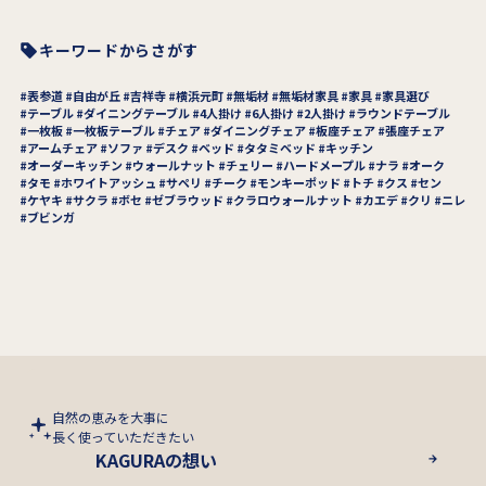
キーワードからさがす
表参道
自由が丘
吉祥寺
横浜元町
無垢材
無垢材家具
家具
家具選び
テーブル
ダイニングテーブル
4人掛け
6人掛け
2人掛け
ラウンドテーブル
一枚板
一枚板テーブル
チェア
ダイニングチェア
板座チェア
張座チェア
アームチェア
ソファ
デスク
ベッド
タタミベッド
キッチン
オーダーキッチン
ウォールナット
チェリー
ハードメープル
ナラ
オーク
タモ
ホワイトアッシュ
サペリ
チーク
モンキーポッド
トチ
クス
セン
ケヤキ
サクラ
ボセ
ゼブラウッド
クラロウォールナット
カエデ
クリ
ニレ
ブビンガ
自然の恵みを大事に
長く使っていただきたい
KAGURAの想い