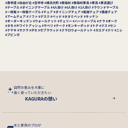
表参道
自由が丘
吉祥寺
横浜元町
無垢材
無垢材家具
家具
家具選び
テーブル
ダイニングテーブル
4人掛け
6人掛け
2人掛け
ラウンドテーブル
一枚板
一枚板テーブル
チェア
ダイニングチェア
板座チェア
張座チェア
アームチェア
ソファ
デスク
ベッド
タタミベッド
キッチン
オーダーキッチン
ウォールナット
チェリー
ハードメープル
ナラ
オーク
タモ
ホワイトアッシュ
サペリ
チーク
モンキーポッド
トチ
クス
セン
ケヤキ
サクラ
ボセ
ゼブラウッド
クラロウォールナット
カエデ
クリ
ニレ
ブビンガ
自然の恵みを大事に
長く使っていただきたい
KAGURAの想い
木と家具のプロが