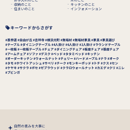
収納のこと
キッチンのこと
住まいのこと
インフォメーション
キーワードからさがす
表参道
自由が丘
吉祥寺
横浜元町
無垢材
無垢材家具
家具
家具選び
テーブル
ダイニングテーブル
4人掛け
6人掛け
2人掛け
ラウンドテーブル
一枚板
一枚板テーブル
チェア
ダイニングチェア
板座チェア
張座チェア
アームチェア
ソファ
デスク
ベッド
タタミベッド
キッチン
オーダーキッチン
ウォールナット
チェリー
ハードメープル
ナラ
オーク
タモ
ホワイトアッシュ
サペリ
チーク
モンキーポッド
トチ
クス
セン
ケヤキ
サクラ
ボセ
ゼブラウッド
クラロウォールナット
カエデ
クリ
ニレ
ブビンガ
自然の恵みを大事に