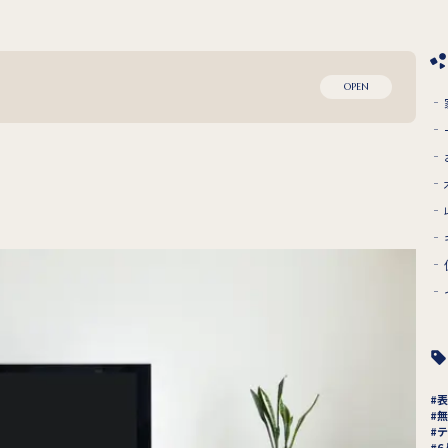
OPEN
表
無
テ
6