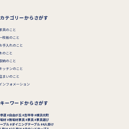
カテゴリーからさがす
家具のこと
一枚板のこと
お手入れのこと
木のこと
収納のこと
キッチンのこと
住まいのこと
インフォメーション
キーワードからさがす
参道
自由が丘
吉祥寺
横浜元町
垢材
無垢材家具
家具
家具選び
ーブル
ダイニングテーブル
4人掛け
人掛け
2人掛け
ラウンドテーブル