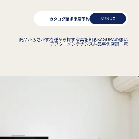
カタログ請求
来店予約
MENU
商品からさがす
樹種から探す
家具を知る
KAGURAの想い
アフターメンテナンス
納品事例
店舗一覧