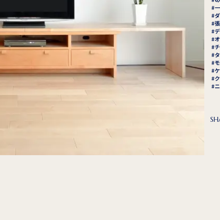
一
ダ
張
デ
オ
チ
タ
モ
ケ
ク
ニ
SH