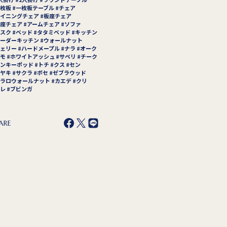
枚板
一枚板テーブル
チェア
イニングチェア
板座チェア
座チェア
アームチェア
ソファ
スク
ベッド
タタミベッド
キッチン
ーダーキッチン
ウォールナット
ェリー
ハードメープル
ナラ
オーク
モ
ホワイトアッシュ
サペリ
チーク
ンキーポッド
トチ
クス
セン
ヤキ
サクラ
ボセ
ゼブラウッド
ラロウォールナット
カエデ
クリ
レ
ブビンガ
ARE