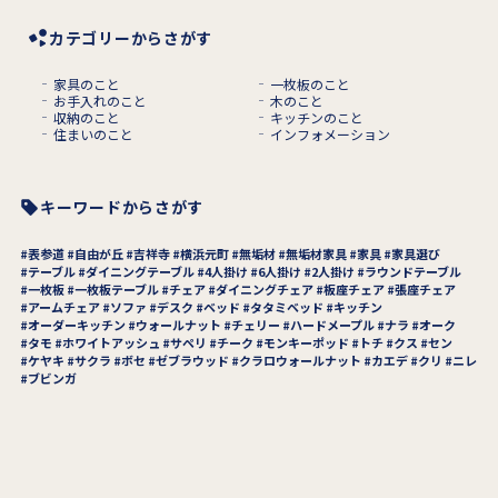
カテゴリーからさがす
家具のこと
一枚板のこと
お手入れのこと
木のこと
収納のこと
キッチンのこと
住まいのこと
インフォメーション
キーワードからさがす
表参道
自由が丘
吉祥寺
横浜元町
無垢材
無垢材家具
家具
家具選び
テーブル
ダイニングテーブル
4人掛け
6人掛け
2人掛け
ラウンドテーブル
一枚板
一枚板テーブル
チェア
ダイニングチェア
板座チェア
張座チェア
アームチェア
ソファ
デスク
ベッド
タタミベッド
キッチン
オーダーキッチン
ウォールナット
チェリー
ハードメープル
ナラ
オーク
タモ
ホワイトアッシュ
サペリ
チーク
モンキーポッド
トチ
クス
セン
ケヤキ
サクラ
ボセ
ゼブラウッド
クラロウォールナット
カエデ
クリ
ニレ
ブビンガ