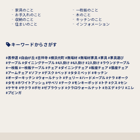
家具のこと
一枚板のこと
お手入れのこと
木のこと
収納のこと
キッチンのこと
住まいのこと
インフォメーション
キーワードからさがす
表参道
自由が丘
吉祥寺
横浜元町
無垢材
無垢材家具
家具
家具選び
テーブル
ダイニングテーブル
4人掛け
6人掛け
2人掛け
ラウンドテーブル
一枚板
一枚板テーブル
チェア
ダイニングチェア
板座チェア
張座チェア
アームチェア
ソファ
デスク
ベッド
タタミベッド
キッチン
オーダーキッチン
ウォールナット
チェリー
ハードメープル
ナラ
オーク
タモ
ホワイトアッシュ
サペリ
チーク
モンキーポッド
トチ
クス
セン
ケヤキ
サクラ
ボセ
ゼブラウッド
クラロウォールナット
カエデ
クリ
ニレ
ブビンガ