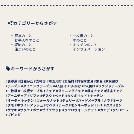
カテゴリーからさがす
家具のこと
一枚板のこと
お手入れのこと
木のこと
収納のこと
キッチンのこと
住まいのこと
インフォメーション
キーワードからさがす
表参道
自由が丘
吉祥寺
横浜元町
無垢材
無垢材家具
家具
家具選び
テーブル
ダイニングテーブル
4人掛け
6人掛け
2人掛け
ラウンドテーブル
一枚板
一枚板テーブル
チェア
ダイニングチェア
板座チェア
張座チェア
アームチェア
ソファ
デスク
ベッド
タタミベッド
キッチン
オーダーキッチン
ウォールナット
チェリー
ハードメープル
ナラ
オーク
タモ
ホワイトアッシュ
サペリ
チーク
モンキーポッド
トチ
クス
セン
ケヤキ
サクラ
ボセ
ゼブラウッド
クラロウォールナット
カエデ
クリ
ニレ
ブビンガ