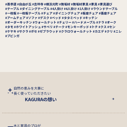
表参道
自由が丘
吉祥寺
横浜元町
無垢材
無垢材家具
家具
家具選び
テーブル
ダイニングテーブル
4人掛け
6人掛け
2人掛け
ラウンドテーブル
一枚板
一枚板テーブル
チェア
ダイニングチェア
板座チェア
張座チェア
アームチェア
ソファ
デスク
ベッド
タタミベッド
キッチン
オーダーキッチン
ウォールナット
チェリー
ハードメープル
ナラ
オーク
タモ
ホワイトアッシュ
サペリ
チーク
モンキーポッド
トチ
クス
セン
ケヤキ
サクラ
ボセ
ゼブラウッド
クラロウォールナット
カエデ
クリ
ニレ
ブビンガ
自然の恵みを大事に
長く使っていただきたい
KAGURAの想い
木と家具のプロが