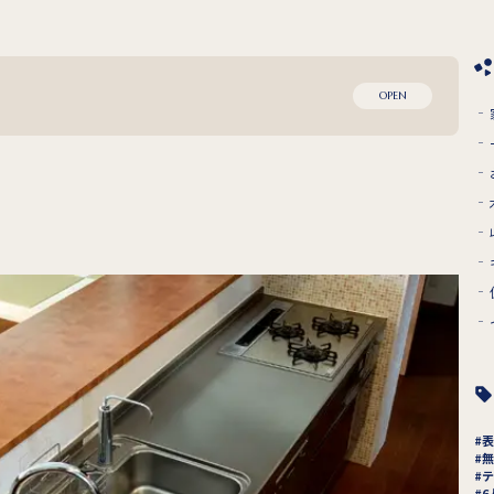
OPEN
表
無
テ
6