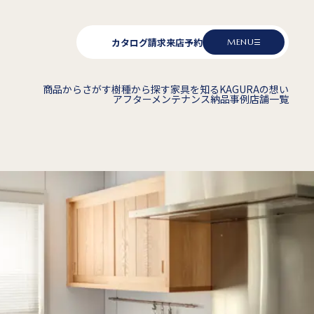
カタログ請求
来店予約
MENU
商品からさがす
樹種から探す
家具を知る
KAGURAの想い
アフターメンテナンス
納品事例
店舗一覧