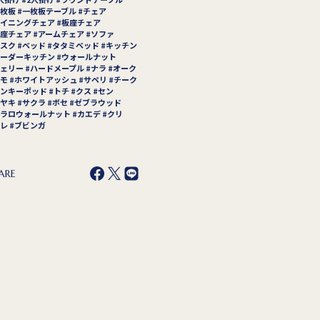
枚板
一枚板テーブル
チェア
イニングチェア
板座チェア
座チェア
アームチェア
ソファ
スク
ベッド
タタミベッド
キッチン
ーダーキッチン
ウォールナット
ェリー
ハードメープル
ナラ
オーク
モ
ホワイトアッシュ
サペリ
チーク
ンキーポッド
トチ
クス
セン
ヤキ
サクラ
ボセ
ゼブラウッド
ラロウォールナット
カエデ
クリ
レ
ブビンガ
ARE