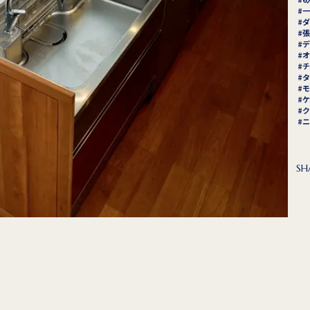
一
ダ
張
デ
オ
チ
タ
モ
ケ
ク
ニ
SH