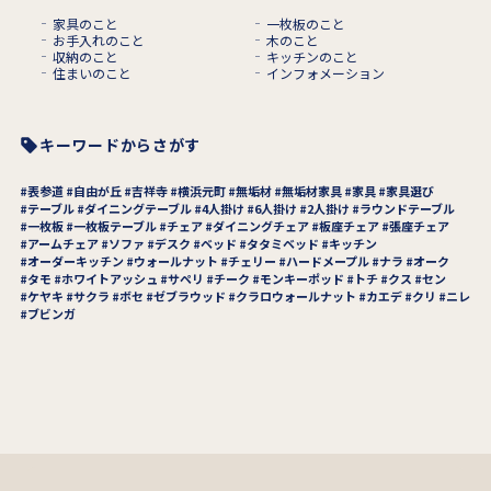
家具のこと
一枚板のこと
お手入れのこと
木のこと
収納のこと
キッチンのこと
住まいのこと
インフォメーション
キーワードからさがす
表参道
自由が丘
吉祥寺
横浜元町
無垢材
無垢材家具
家具
家具選び
テーブル
ダイニングテーブル
4人掛け
6人掛け
2人掛け
ラウンドテーブル
一枚板
一枚板テーブル
チェア
ダイニングチェア
板座チェア
張座チェア
アームチェア
ソファ
デスク
ベッド
タタミベッド
キッチン
オーダーキッチン
ウォールナット
チェリー
ハードメープル
ナラ
オーク
タモ
ホワイトアッシュ
サペリ
チーク
モンキーポッド
トチ
クス
セン
ケヤキ
サクラ
ボセ
ゼブラウッド
クラロウォールナット
カエデ
クリ
ニレ
ブビンガ