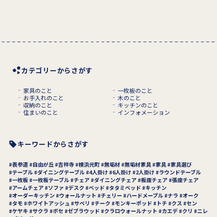
カテゴリーからさがす
家具のこと
一枚板のこと
お手入れのこと
木のこと
収納のこと
キッチンのこと
住まいのこと
インフォメーション
キーワードからさがす
表参道
自由が丘
吉祥寺
横浜元町
無垢材
無垢材家具
家具
家具選び
テーブル
ダイニングテーブル
4人掛け
6人掛け
2人掛け
ラウンドテーブル
一枚板
一枚板テーブル
チェア
ダイニングチェア
板座チェア
張座チェア
アームチェア
ソファ
デスク
ベッド
タタミベッド
キッチン
オーダーキッチン
ウォールナット
チェリー
ハードメープル
ナラ
オーク
タモ
ホワイトアッシュ
サペリ
チーク
モンキーポッド
トチ
クス
セン
ケヤキ
サクラ
ボセ
ゼブラウッド
クラロウォールナット
カエデ
クリ
ニレ