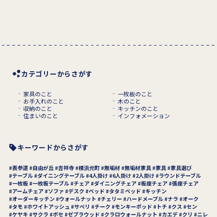
カテゴリーからさがす
家具のこと
一枚板のこと
お手入れのこと
木のこと
収納のこと
キッチンのこと
住まいのこと
インフォメーション
キーワードからさがす
表参道
自由が丘
吉祥寺
横浜元町
無垢材
無垢材家具
家具
家具選び
テーブル
ダイニングテーブル
4人掛け
6人掛け
2人掛け
ラウンドテーブル
一枚板
一枚板テーブル
チェア
ダイニングチェア
板座チェア
張座チェア
アームチェア
ソファ
デスク
ベッド
タタミベッド
キッチン
オーダーキッチン
ウォールナット
チェリー
ハードメープル
ナラ
オーク
タモ
ホワイトアッシュ
サペリ
チーク
モンキーポッド
トチ
クス
セン
ケヤキ
サクラ
ボセ
ゼブラウッド
クラロウォールナット
カエデ
クリ
ニレ