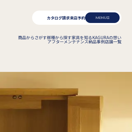
カタログ請求
来店予約
MENU
商品からさがす
樹種から探す
家具を知る
KAGURAの想い
アフターメンテナンス
納品事例
店舗一覧