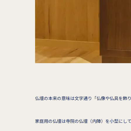
仏壇の本来の意味は文字通り「仏像や仏具を飾
家庭用の仏壇は寺院の仏壇（内陣）を小型にし