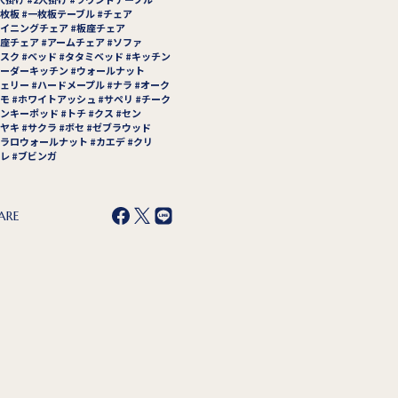
枚板
一枚板テーブル
チェア
イニングチェア
板座チェア
座チェア
アームチェア
ソファ
スク
ベッド
タタミベッド
キッチン
ーダーキッチン
ウォールナット
ェリー
ハードメープル
ナラ
オーク
モ
ホワイトアッシュ
サペリ
チーク
ンキーポッド
トチ
クス
セン
ヤキ
サクラ
ボセ
ゼブラウッド
ラロウォールナット
カエデ
クリ
レ
ブビンガ
ARE