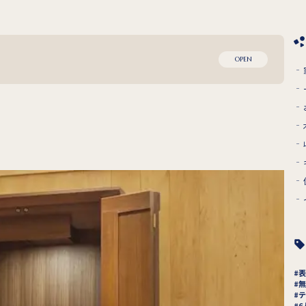
OPEN
表
無
テ
6