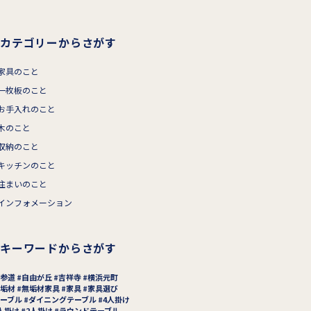
カテゴリーからさがす
家具のこと
一枚板のこと
お手入れのこと
木のこと
収納のこと
キッチンのこと
住まいのこと
インフォメーション
キーワードからさがす
参道
自由が丘
吉祥寺
横浜元町
垢材
無垢材家具
家具
家具選び
ーブル
ダイニングテーブル
4人掛け
人掛け
2人掛け
ラウンドテーブル