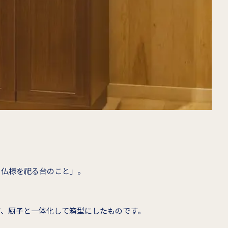
り仏様を祀る台のこと」。
て、厨子と一体化して箱型にしたものです。