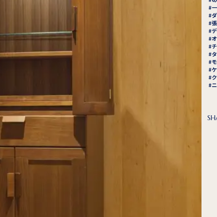
一
ダ
張
デ
オ
チ
タ
モ
ケ
ク
ニ
SH