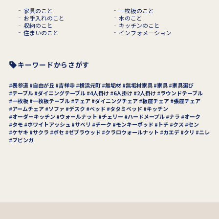
家具のこと
一枚板のこと
お手入れのこと
木のこと
収納のこと
キッチンのこと
住まいのこと
インフォメーション
キーワードからさがす
表参道
自由が丘
吉祥寺
横浜元町
無垢材
無垢材家具
家具
家具選び
テーブル
ダイニングテーブル
4人掛け
6人掛け
2人掛け
ラウンドテーブル
一枚板
一枚板テーブル
チェア
ダイニングチェア
板座チェア
張座チェア
アームチェア
ソファ
デスク
ベッド
タタミベッド
キッチン
オーダーキッチン
ウォールナット
チェリー
ハードメープル
ナラ
オーク
タモ
ホワイトアッシュ
サペリ
チーク
モンキーポッド
トチ
クス
セン
ケヤキ
サクラ
ボセ
ゼブラウッド
クラロウォールナット
カエデ
クリ
ニレ
ブビンガ