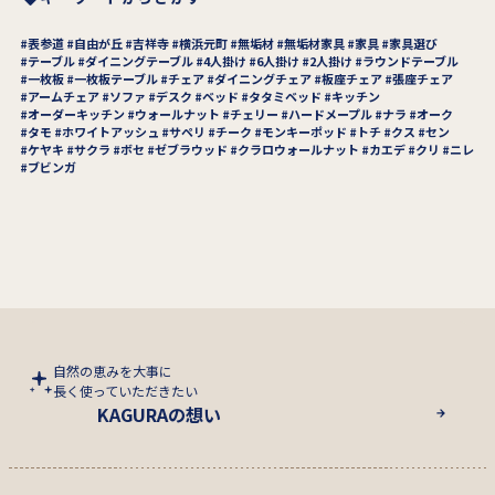
表参道
自由が丘
吉祥寺
横浜元町
無垢材
無垢材家具
家具
家具選び
テーブル
ダイニングテーブル
4人掛け
6人掛け
2人掛け
ラウンドテーブル
一枚板
一枚板テーブル
チェア
ダイニングチェア
板座チェア
張座チェア
アームチェア
ソファ
デスク
ベッド
タタミベッド
キッチン
オーダーキッチン
ウォールナット
チェリー
ハードメープル
ナラ
オーク
タモ
ホワイトアッシュ
サペリ
チーク
モンキーポッド
トチ
クス
セン
ケヤキ
サクラ
ボセ
ゼブラウッド
クラロウォールナット
カエデ
クリ
ニレ
ブビンガ
自然の恵みを大事に
長く使っていただきたい
KAGURAの想い