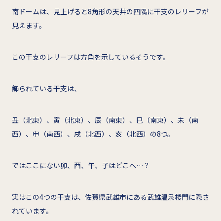
南ドームは、見上げると8角形の天井の四隅に干支のレリーフが
見えます。
この干支のレリーフは方角を示しているそうです。
飾られている干支は、
丑（北東）、寅（北東）、辰（南東）、巳（南東）、未（南
西）、申（南西）、戌（北西）、亥（北西）の8つ。
ではここにない卯、酉、午、子はどこへ…？
実はこの4つの干支は、佐賀県武雄市にある武雄温泉楼門に隠さ
れています。