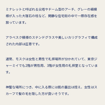
ミナレットと呼ばれる尖塔やドーム型のアーチ、グレーの縞模
様が入った大理石の柱など、閑静な住宅街の中で一際存在感を
放っています。
アラベスク模様のステンドグラスや美しいカリグラフィで構成
された内部は圧巻です。
通常、モスクは女性と男性で礼拝場所が分かれていて、東京ジ
ャーミイでも2階が男性用、3階が女性用の礼拝堂となっていま
す。
神聖な場所につき、中に入る際には肌の露出は控え、女性はス
カーフで髪の毛を隠した方が良いそうです。