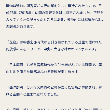
建物は戦前に朝香宮ご夫妻の邸宅として建造されたもので、平
成27年（2015年）に国の重要文化財に指定されました。正門を
入ってすぐ左の奥まったところにある、敷地内には緑豊かな3つ
の庭園があります。
「芝庭」は朝香宮邸時代から引き継がれている芝生で覆われた
開放感のあるエリアで、中央の大きな椋木がシンボルです。
「日本庭園」も朝香宮邸時代から引き継がれている庭園で、築
山と池を備えた情緒あふれる景観が楽しめます。
「西洋庭園」は元々宮内省の官舎があった場所が整備され、寛
げる空間へと生まれ変わりました。
どの庭園も美しく広々としており、のんびりと過ごせる場所で