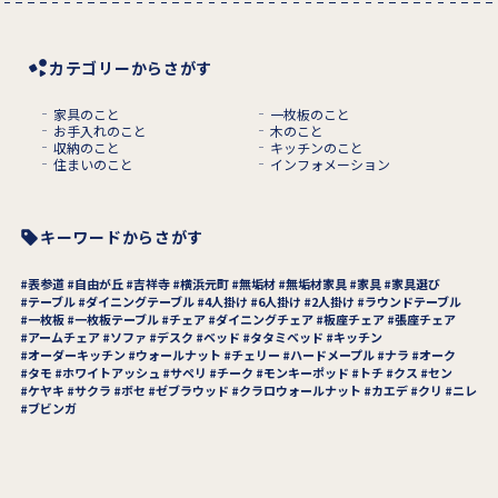
カテゴリーからさがす
家具のこと
一枚板のこと
お手入れのこと
木のこと
収納のこと
キッチンのこと
住まいのこと
インフォメーション
キーワードからさがす
表参道
自由が丘
吉祥寺
横浜元町
無垢材
無垢材家具
家具
家具選び
テーブル
ダイニングテーブル
4人掛け
6人掛け
2人掛け
ラウンドテーブル
一枚板
一枚板テーブル
チェア
ダイニングチェア
板座チェア
張座チェア
アームチェア
ソファ
デスク
ベッド
タタミベッド
キッチン
オーダーキッチン
ウォールナット
チェリー
ハードメープル
ナラ
オーク
タモ
ホワイトアッシュ
サペリ
チーク
モンキーポッド
トチ
クス
セン
ケヤキ
サクラ
ボセ
ゼブラウッド
クラロウォールナット
カエデ
クリ
ニレ
ブビンガ