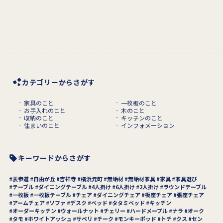
カテゴリーからさがす
家具のこと
一枚板のこと
お手入れのこと
木のこと
収納のこと
キッチンのこと
住まいのこと
インフォメーション
キーワードからさがす
表参道
自由が丘
吉祥寺
横浜元町
無垢材
無垢材家具
家具
家具選び
テーブル
ダイニングテーブル
4人掛け
6人掛け
2人掛け
ラウンドテーブル
一枚板
一枚板テーブル
チェア
ダイニングチェア
板座チェア
張座チェア
アームチェア
ソファ
デスク
ベッド
タタミベッド
キッチン
オーダーキッチン
ウォールナット
チェリー
ハードメープル
ナラ
オーク
タモ
ホワイトアッシュ
サペリ
チーク
モンキーポッド
トチ
クス
セン