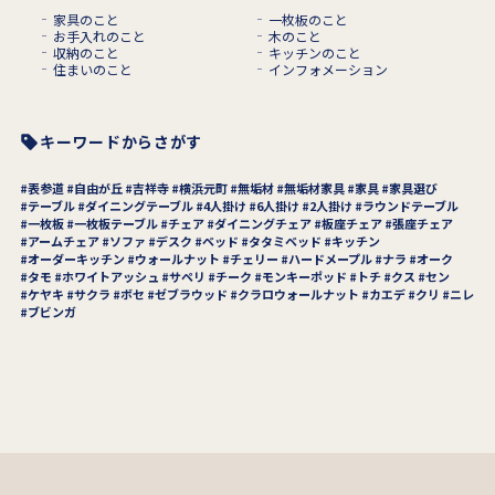
家具のこと
一枚板のこと
お手入れのこと
木のこと
収納のこと
キッチンのこと
住まいのこと
インフォメーション
キーワードからさがす
表参道
自由が丘
吉祥寺
横浜元町
無垢材
無垢材家具
家具
家具選び
テーブル
ダイニングテーブル
4人掛け
6人掛け
2人掛け
ラウンドテーブル
一枚板
一枚板テーブル
チェア
ダイニングチェア
板座チェア
張座チェア
アームチェア
ソファ
デスク
ベッド
タタミベッド
キッチン
オーダーキッチン
ウォールナット
チェリー
ハードメープル
ナラ
オーク
タモ
ホワイトアッシュ
サペリ
チーク
モンキーポッド
トチ
クス
セン
ケヤキ
サクラ
ボセ
ゼブラウッド
クラロウォールナット
カエデ
クリ
ニレ
ブビンガ