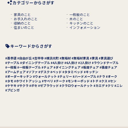
カテゴリーからさがす
家具のこと
一枚板のこと
お手入れのこと
木のこと
収納のこと
キッチンのこと
住まいのこと
インフォメーション
キーワードからさがす
表参道
自由が丘
吉祥寺
横浜元町
無垢材
無垢材家具
家具
家具選び
テーブル
ダイニングテーブル
4人掛け
6人掛け
2人掛け
ラウンドテーブル
一枚板
一枚板テーブル
チェア
ダイニングチェア
板座チェア
張座チェア
アームチェア
ソファ
デスク
ベッド
タタミベッド
キッチン
オーダーキッチン
ウォールナット
チェリー
ハードメープル
ナラ
オーク
タモ
ホワイトアッシュ
サペリ
チーク
モンキーポッド
トチ
クス
セン
ケヤキ
サクラ
ボセ
ゼブラウッド
クラロウォールナット
カエデ
クリ
ニレ
ブビンガ