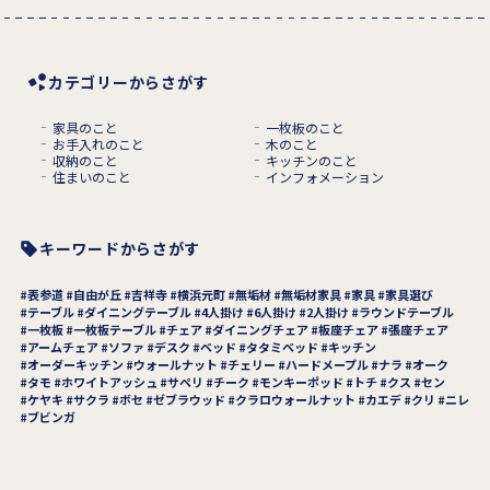
カテゴリーからさがす
家具のこと
一枚板のこと
お手入れのこと
木のこと
収納のこと
キッチンのこと
住まいのこと
インフォメーション
キーワードからさがす
表参道
自由が丘
吉祥寺
横浜元町
無垢材
無垢材家具
家具
家具選び
テーブル
ダイニングテーブル
4人掛け
6人掛け
2人掛け
ラウンドテーブル
一枚板
一枚板テーブル
チェア
ダイニングチェア
板座チェア
張座チェア
アームチェア
ソファ
デスク
ベッド
タタミベッド
キッチン
オーダーキッチン
ウォールナット
チェリー
ハードメープル
ナラ
オーク
タモ
ホワイトアッシュ
サペリ
チーク
モンキーポッド
トチ
クス
セン
ケヤキ
サクラ
ボセ
ゼブラウッド
クラロウォールナット
カエデ
クリ
ニレ
ブビンガ