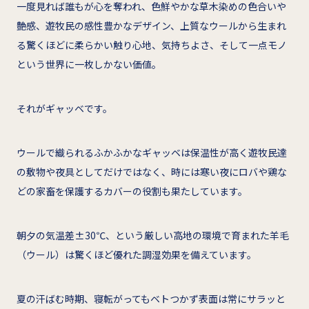
一度見れば誰もが心を奪われ、色鮮やかな草木染めの色合いや
艶感、遊牧民の感性豊かなデザイン、上質なウールから生まれ
る驚くほどに柔らかい触り心地、気持ちよさ、そして一点モノ
という世界に一枚しかない価値。
それがギャッベです。
ウールで織られるふかふかなギャッベは保温性が高く遊牧民達
の敷物や夜具としてだけではなく、時には寒い夜にロバや鶏な
どの家畜を保護するカバーの役割も果たしています。
朝夕の気温差±30℃、という厳しい高地の環境で育まれた羊毛
（ウール）は驚くほど優れた調湿効果を備えています。
夏の汗ばむ時期、寝転がってもベトつかず表面は常にサラッと