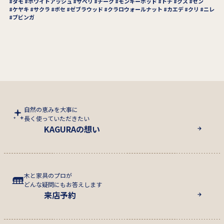
タモ
ホワイトアッシュ
サペリ
チーク
モンキーポッド
トチ
クス
セン
ケヤキ
サクラ
ボセ
ゼブラウッド
クラロウォールナット
カエデ
クリ
ニレ
ブビンガ
自然の恵みを大事に
長く使っていただきたい
KAGURAの想い
木と家具のプロが
どんな疑問にもお答えします
来店予約