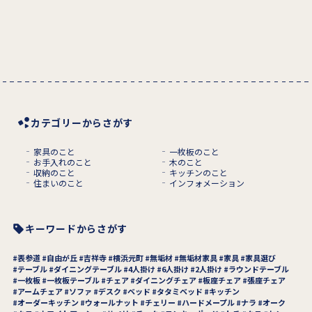
カテゴリーからさがす
家具のこと
一枚板のこと
お手入れのこと
木のこと
収納のこと
キッチンのこと
住まいのこと
インフォメーション
キーワードからさがす
表参道
自由が丘
吉祥寺
横浜元町
無垢材
無垢材家具
家具
家具選び
テーブル
ダイニングテーブル
4人掛け
6人掛け
2人掛け
ラウンドテーブル
一枚板
一枚板テーブル
チェア
ダイニングチェア
板座チェア
張座チェア
アームチェア
ソファ
デスク
ベッド
タタミベッド
キッチン
オーダーキッチン
ウォールナット
チェリー
ハードメープル
ナラ
オーク