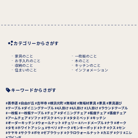
カテゴリーからさがす
家具のこと
一枚板のこと
お手入れのこと
木のこと
収納のこと
キッチンのこと
住まいのこと
インフォメーション
キーワードからさがす
表参道
自由が丘
吉祥寺
横浜元町
無垢材
無垢材家具
家具
家具選び
テーブル
ダイニングテーブル
4人掛け
6人掛け
2人掛け
ラウンドテーブル
一枚板
一枚板テーブル
チェア
ダイニングチェア
板座チェア
張座チェア
アームチェア
ソファ
デスク
ベッド
タタミベッド
キッチン
オーダーキッチン
ウォールナット
チェリー
ハードメープル
ナラ
オーク
タモ
ホワイトアッシュ
サペリ
チーク
モンキーポッド
トチ
クス
セン
ケヤキ
サクラ
ボセ
ゼブラウッド
クラロウォールナット
カエデ
クリ
ニレ
ブビンガ