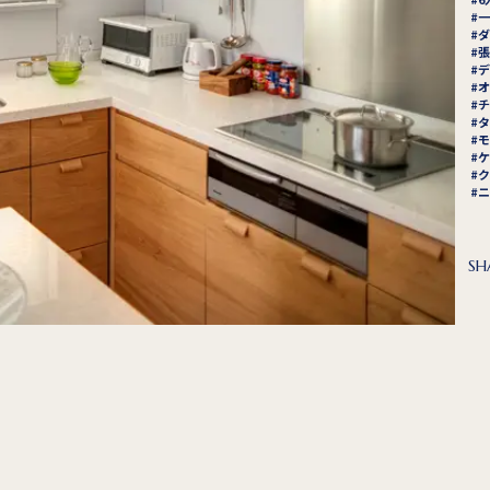
一
ダ
張
デ
オ
チ
タ
モ
ケ
ク
ニ
SH