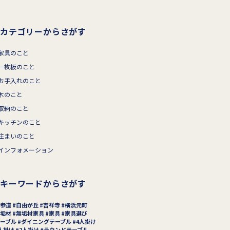
カテゴリーからさがす
家具のこと
一枚板のこと
お手入れのこと
木のこと
収納のこと
キッチンのこと
住まいのこと
インフォメーション
キーワードからさがす
参道
自由が丘
吉祥寺
横浜元町
垢材
無垢材家具
家具
家具選び
ーブル
ダイニングテーブル
4人掛け
人掛け
2人掛け
ラウンドテーブル