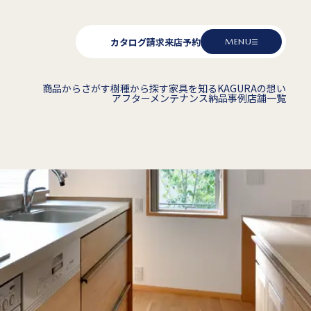
カタログ請求
来店予約
MENU
商品からさがす
樹種から探す
家具を知る
KAGURAの想い
アフターメンテナンス
納品事例
店舗一覧