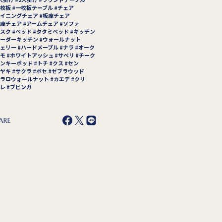
枚板
一枚板テーブル
チェア
イニングチェア
板座チェア
座チェア
アームチェア
ソファ
スク
ベッド
タタミベッド
キッチン
ーダーキッチン
ウォールナット
ェリー
ハードメープル
ナラ
オーク
モ
ホワイトアッシュ
サペリ
チーク
ンキーポッド
トチ
クス
セン
ヤキ
サクラ
ボセ
ゼブラウッド
ラロウォールナット
カエデ
クリ
レ
ブビンガ
ARE