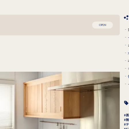
OPEN
表
無
テ
6