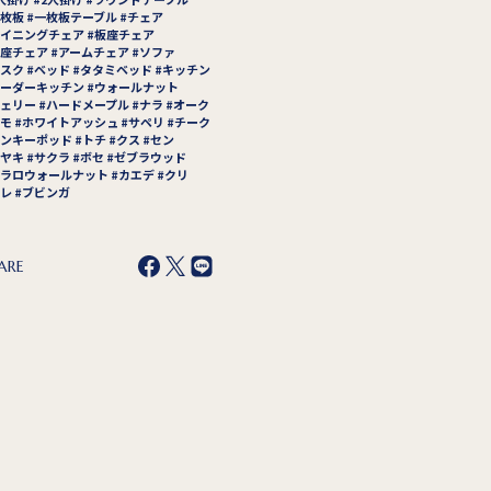
枚板
一枚板テーブル
チェア
イニングチェア
板座チェア
座チェア
アームチェア
ソファ
スク
ベッド
タタミベッド
キッチン
ーダーキッチン
ウォールナット
ェリー
ハードメープル
ナラ
オーク
モ
ホワイトアッシュ
サペリ
チーク
ンキーポッド
トチ
クス
セン
ヤキ
サクラ
ボセ
ゼブラウッド
ラロウォールナット
カエデ
クリ
レ
ブビンガ
ARE