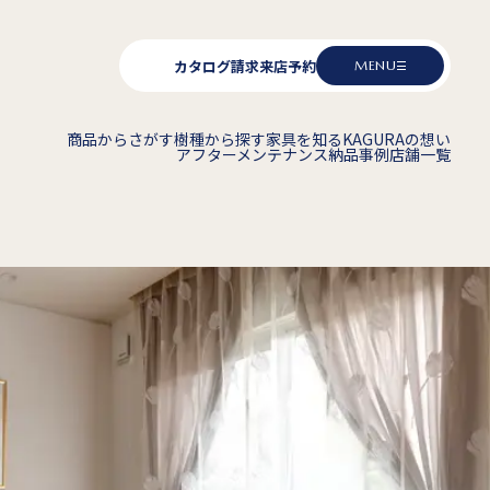
カタログ請求
来店予約
MENU
商品からさがす
樹種から探す
家具を知る
KAGURAの想い
アフターメンテナンス
納品事例
店舗一覧