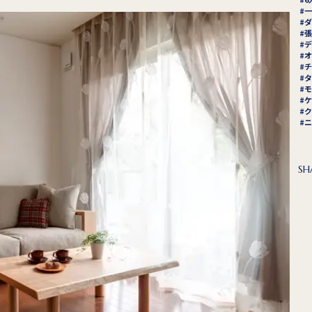
一
ダ
張
デ
オ
チ
タ
モ
ケ
ク
ニ
SH