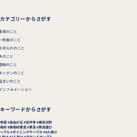
カテゴリーからさがす
家具のこと
一枚板のこと
お手入れのこと
木のこと
収納のこと
キッチンのこと
住まいのこと
インフォメーション
キーワードからさがす
参道
自由が丘
吉祥寺
横浜元町
垢材
無垢材家具
家具
家具選び
ーブル
ダイニングテーブル
4人掛け
人掛け
2人掛け
ラウンドテーブル