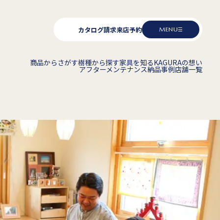
カタログ請求
来店予約
MENU
商品からさがす
樹種から探す
家具を知る
KAGURAの想い
アフターメンテナンス
納品事例
店舗一覧