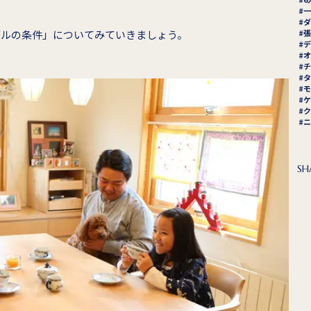
一
ダ
ブルの条件」についてみていきましょう。
張
デ
オ
チ
タ
モ
ケ
ク
ニ
SH