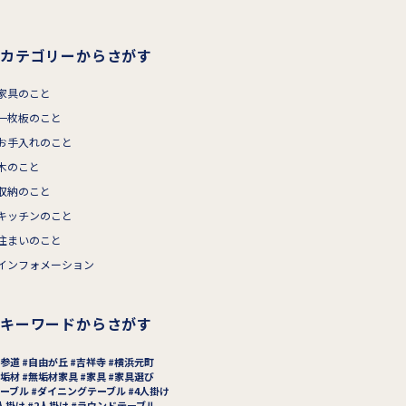
カテゴリーからさがす
家具のこと
一枚板のこと
お手入れのこと
木のこと
収納のこと
キッチンのこと
住まいのこと
インフォメーション
キーワードからさがす
参道
自由が丘
吉祥寺
横浜元町
垢材
無垢材家具
家具
家具選び
ーブル
ダイニングテーブル
4人掛け
人掛け
2人掛け
ラウンドテーブル