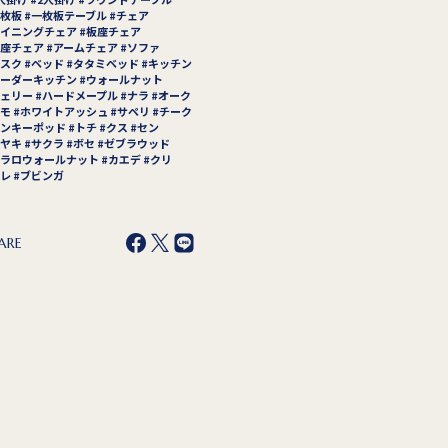
枚板
一枚板テーブル
チェア
イニングチェア
板座チェア
座チェア
アームチェア
ソファ
スク
ベッド
タタミベッド
キッチン
ーダーキッチン
ウォールナット
ェリー
ハードメープル
ナラ
オーク
モ
ホワイトアッシュ
サペリ
チーク
ンキーポッド
トチ
クス
セン
ヤキ
サクラ
ボセ
ゼブラウッド
ラロウォールナット
カエデ
クリ
レ
ブビンガ
ARE