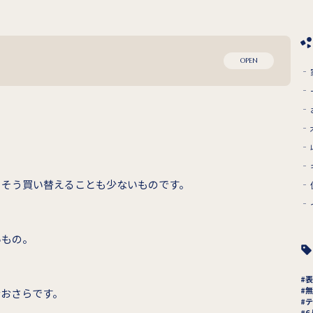
OPEN
うそう買い替えることも少ないものです。
いもの。
表
無
なおさらです。
テ
6