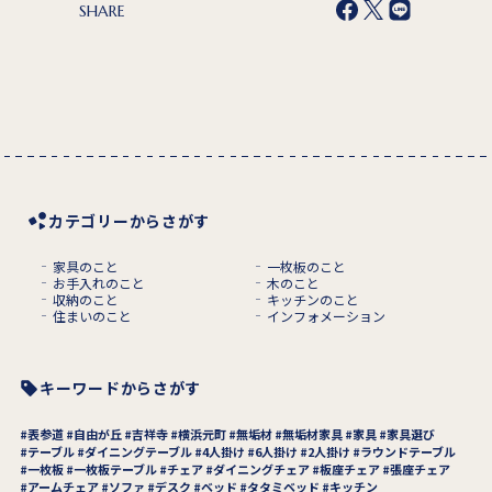
SHARE
カテゴリーからさがす
家具のこと
一枚板のこと
お手入れのこと
木のこと
収納のこと
キッチンのこと
住まいのこと
インフォメーション
キーワードからさがす
表参道
自由が丘
吉祥寺
横浜元町
無垢材
無垢材家具
家具
家具選び
テーブル
ダイニングテーブル
4人掛け
6人掛け
2人掛け
ラウンドテーブル
一枚板
一枚板テーブル
チェア
ダイニングチェア
板座チェア
張座チェア
アームチェア
ソファ
デスク
ベッド
タタミベッド
キッチン