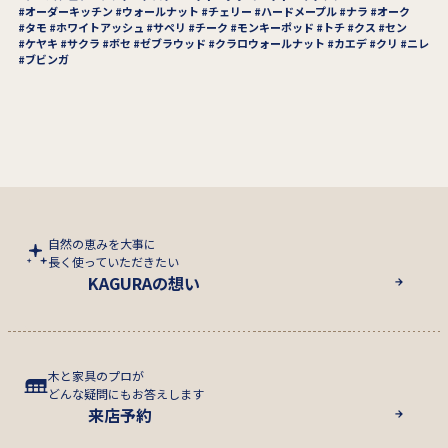
オーダーキッチン
ウォールナット
チェリー
ハードメープル
ナラ
オーク
タモ
ホワイトアッシュ
サペリ
チーク
モンキーポッド
トチ
クス
セン
ケヤキ
サクラ
ボセ
ゼブラウッド
クラロウォールナット
カエデ
クリ
ニレ
ブビンガ
自然の恵みを大事に
長く使っていただきたい
KAGURAの想い
木と家具のプロが
どんな疑問にもお答えします
来店予約