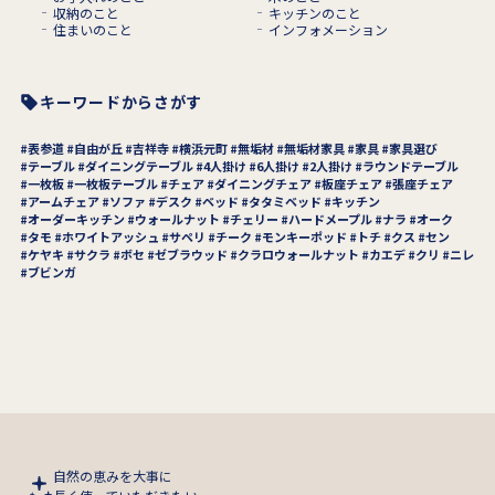
収納のこと
キッチンのこと
住まいのこと
インフォメーション
キーワードからさがす
表参道
自由が丘
吉祥寺
横浜元町
無垢材
無垢材家具
家具
家具選び
テーブル
ダイニングテーブル
4人掛け
6人掛け
2人掛け
ラウンドテーブル
一枚板
一枚板テーブル
チェア
ダイニングチェア
板座チェア
張座チェア
アームチェア
ソファ
デスク
ベッド
タタミベッド
キッチン
オーダーキッチン
ウォールナット
チェリー
ハードメープル
ナラ
オーク
タモ
ホワイトアッシュ
サペリ
チーク
モンキーポッド
トチ
クス
セン
ケヤキ
サクラ
ボセ
ゼブラウッド
クラロウォールナット
カエデ
クリ
ニレ
ブビンガ
自然の恵みを大事に