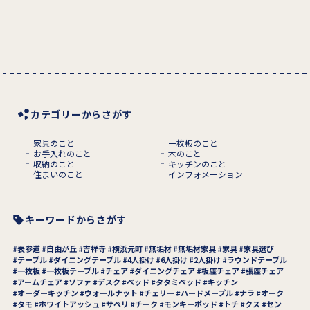
カテゴリーからさがす
家具のこと
一枚板のこと
お手入れのこと
木のこと
収納のこと
キッチンのこと
住まいのこと
インフォメーション
キーワードからさがす
表参道
自由が丘
吉祥寺
横浜元町
無垢材
無垢材家具
家具
家具選び
テーブル
ダイニングテーブル
4人掛け
6人掛け
2人掛け
ラウンドテーブル
一枚板
一枚板テーブル
チェア
ダイニングチェア
板座チェア
張座チェア
アームチェア
ソファ
デスク
ベッド
タタミベッド
キッチン
オーダーキッチン
ウォールナット
チェリー
ハードメープル
ナラ
オーク
タモ
ホワイトアッシュ
サペリ
チーク
モンキーポッド
トチ
クス
セン