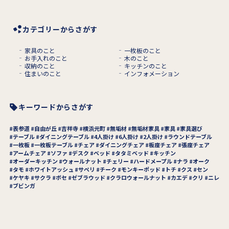
カテゴリーからさがす
家具のこと
一枚板のこと
お手入れのこと
木のこと
収納のこと
キッチンのこと
住まいのこと
インフォメーション
キーワードからさがす
表参道
自由が丘
吉祥寺
横浜元町
無垢材
無垢材家具
家具
家具選び
テーブル
ダイニングテーブル
4人掛け
6人掛け
2人掛け
ラウンドテーブル
一枚板
一枚板テーブル
チェア
ダイニングチェア
板座チェア
張座チェア
アームチェア
ソファ
デスク
ベッド
タタミベッド
キッチン
オーダーキッチン
ウォールナット
チェリー
ハードメープル
ナラ
オーク
タモ
ホワイトアッシュ
サペリ
チーク
モンキーポッド
トチ
クス
セン
ケヤキ
サクラ
ボセ
ゼブラウッド
クラロウォールナット
カエデ
クリ
ニレ
ブビンガ