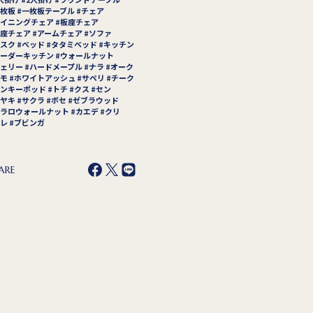
枚板
一枚板テーブル
チェア
イニングチェア
板座チェア
座チェア
アームチェア
ソファ
スク
ベッド
タタミベッド
キッチン
ーダーキッチン
ウォールナット
ェリー
ハードメープル
ナラ
オーク
モ
ホワイトアッシュ
サペリ
チーク
ンキーポッド
トチ
クス
セン
ヤキ
サクラ
ボセ
ゼブラウッド
ラロウォールナット
カエデ
クリ
レ
ブビンガ
ARE