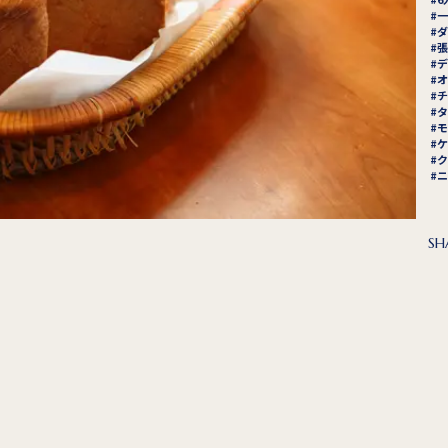
一
ダ
張
デ
オ
チ
タ
モ
ケ
ク
ニ
SH