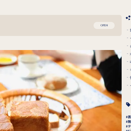
OPEN
表
無
テ
6