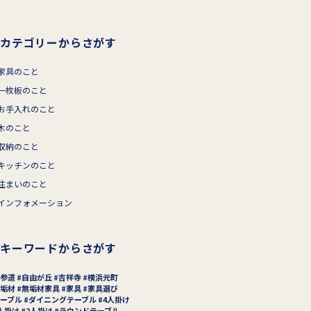
カテゴリーからさがす
家具のこと
一枚板のこと
お手入れのこと
木のこと
収納のこと
キッチンのこと
住まいのこと
インフォメーション
キーワードからさがす
参道
自由が丘
吉祥寺
横浜元町
垢材
無垢材家具
家具
家具選び
ーブル
ダイニングテーブル
4人掛け
人掛け
2人掛け
ラウンドテーブル