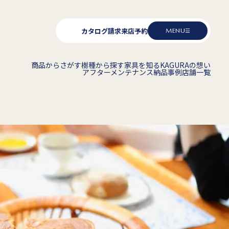
カタログ請求
来店予約
MENU
商品からさがす
樹種から探す
家具を知る
KAGURAの想い
アフターメンテナンス
納品事例
店舗一覧