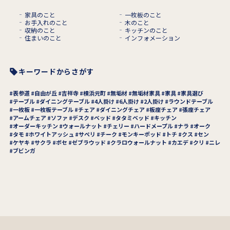
家具のこと
一枚板のこと
お手入れのこと
木のこと
収納のこと
キッチンのこと
住まいのこと
インフォメーション
キーワードからさがす
表参道
自由が丘
吉祥寺
横浜元町
無垢材
無垢材家具
家具
家具選び
テーブル
ダイニングテーブル
4人掛け
6人掛け
2人掛け
ラウンドテーブル
一枚板
一枚板テーブル
チェア
ダイニングチェア
板座チェア
張座チェア
アームチェア
ソファ
デスク
ベッド
タタミベッド
キッチン
オーダーキッチン
ウォールナット
チェリー
ハードメープル
ナラ
オーク
タモ
ホワイトアッシュ
サペリ
チーク
モンキーポッド
トチ
クス
セン
ケヤキ
サクラ
ボセ
ゼブラウッド
クラロウォールナット
カエデ
クリ
ニレ
ブビンガ