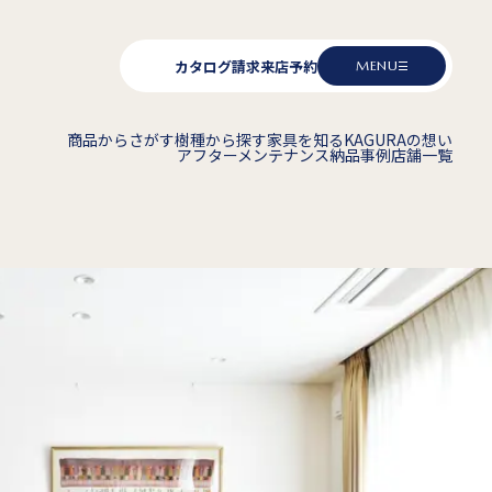
カタログ請求
来店予約
MENU
商品からさがす
樹種から探す
家具を知る
KAGURAの想い
アフターメンテナンス
納品事例
店舗一覧