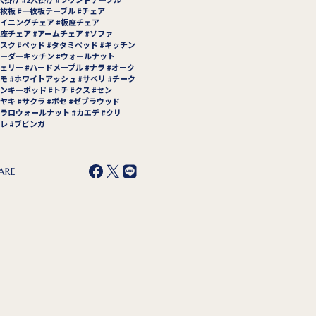
枚板
一枚板テーブル
チェア
イニングチェア
板座チェア
座チェア
アームチェア
ソファ
スク
ベッド
タタミベッド
キッチン
ーダーキッチン
ウォールナット
ェリー
ハードメープル
ナラ
オーク
モ
ホワイトアッシュ
サペリ
チーク
ンキーポッド
トチ
クス
セン
ヤキ
サクラ
ボセ
ゼブラウッド
ラロウォールナット
カエデ
クリ
レ
ブビンガ
ARE