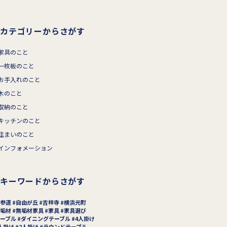
カテゴリーからさがす
家具のこと
一枚板のこと
お手入れのこと
木のこと
収納のこと
キッチンのこと
住まいのこと
インフォメーション
キーワードからさがす
参道
自由が丘
吉祥寺
横浜元町
垢材
無垢材家具
家具
家具選び
ーブル
ダイニングテーブル
4人掛け
人掛け
2人掛け
ラウンドテーブル