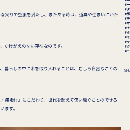
一
ダ
かな実りで空腹を満たし、またある時は、道具や住まいにかた
張
デ
オ
チ
タ
モ
ケ
き、かけがえのない存在なのです。
ク
ニ
と、暮らしの中に木を取り入れることは、むしろ自然なことの
SH
色・無垢材』にこだわり、世代を超えて使い継ぐことのできる
ています。