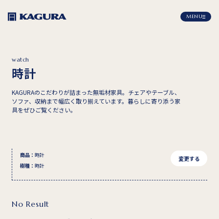
MENU
watch
時計
KAGURAのこだわりが詰まった無垢材家具。チェアやテーブル、
ソファ、収納まで幅広く取り揃えています。暮らしに寄り添う家
具をぜひご覧ください。
商品
：
時計
変更する
樹種
：
時計
No Result