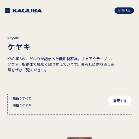
MENU
keyaki
ケヤキ
KAGURAのこだわりが詰まった無垢材家具。チェアやテーブル、
ソファ、収納まで幅広く取り揃えています。暮らしに寄り添う家
具をぜひご覧ください。
商品
：
すべて
変更する
樹種
：
ケヤキ