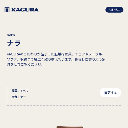
MENU
nara
ナラ
KAGURAのこだわりが詰まった無垢材家具。チェアやテーブル、
ソファ、収納まで幅広く取り揃えています。暮らしに寄り添う家
具をぜひご覧ください。
商品
：
すべて
変更する
樹種
：
ナラ