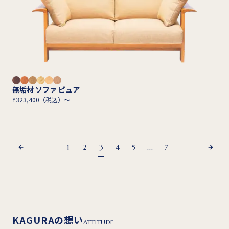
無垢材 ソファ ピュア
¥323,400（税込）～
1
2
3
4
5
...
7
KAGURAの想い
ATTITUDE