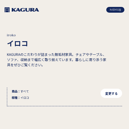
MENU
iroko
イロコ
KAGURAのこだわりが詰まった無垢材家具。チェアやテーブル、
ソファ、収納まで幅広く取り揃えています。暮らしに寄り添う家
具をぜひご覧ください。
商品
：
すべて
変更する
樹種
：
イロコ